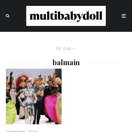
En Eski
balmain
İncelemeler
Moda