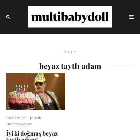
Son
beyaz taytlı adam
İncelemeler
Müzik
Uncategorized
İyi ki doğmuş beyaz