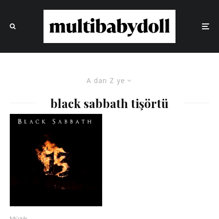
A dan Z ye
black sabbath tişörtü
Müzik