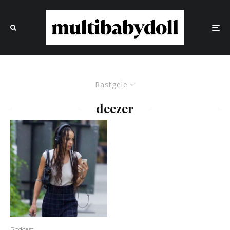
Rastgele
deezer
Podcast