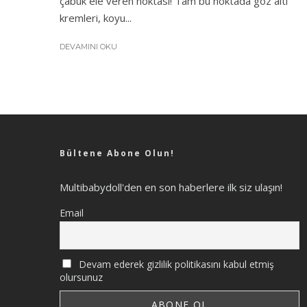
çabuk ele veren noktası! Tam bu noktada göz altı
kremleri, koyu...
DEVAMINI OKU
Bültene Abone Olun!
Multibabydoll'den en son haberlere ilk siz ulaşın!
Email
Devam ederek gizlilik politikasını kabul etmiş
olursunuz