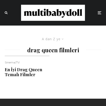
A dan Z ye
drag queen filmleri
Sinema/TV
En İyi Drag Queen
Temalı Filmler