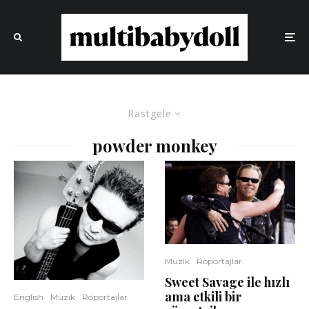
Rastgele
powder monkey
Müzik
Röportajlar
Sweet Savage ile hızlı
ama etkili bir
English
Müzik
Röportajlar