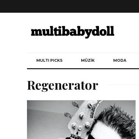
MULTI PICKS
MÜZİK
MODA
Regenerator