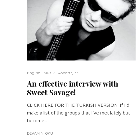
English
Müzik
Röportajlar
An effective interview with
Sweet Savage!
CLICK HERE FOR THE TURKISH VERSION! If I’d
make a list of the groups that I’ve met lately but
become...
DEVAMINI OKU