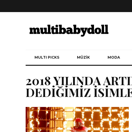
MULTI PICKS
MÜZİK
MODA
2018 YILINDA AR
DEDİĞİMİZ İSİML