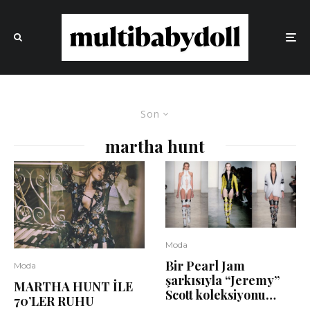
Son
martha hunt
Moda
Bir Pearl Jam
Moda
şarkısıyla “Jeremy”
MARTHA HUNT İLE
Scott koleksiyonu…
70’LER RUHU