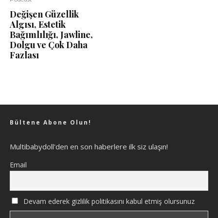
Değişen Güzellik
Algısı, Estetik
Bağımlılığı, Jawline,
Dolgu ve Çok Daha
Fazlası
Bültene Abone Olun!
Multibabydoll'den en son haberlere ilk siz ulaşın!
Email
Devam ederek gizlilik politikasını kabul etmiş olursunuz