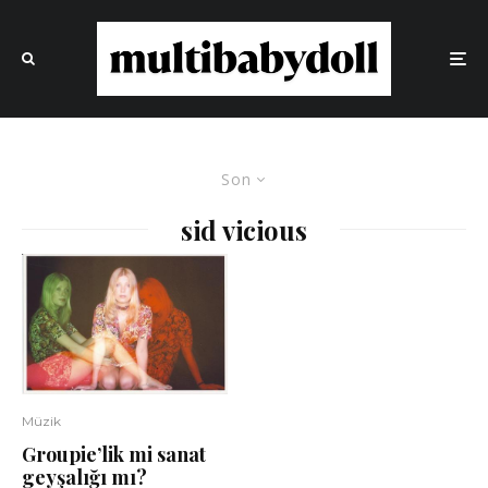
Son
sid vicious
Müzik
Groupie’lik mi sanat
geyşalığı mı?