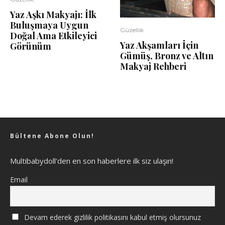
Yaz Aşkı Makyajı: İlk
Buluşmaya Uygun
Güzellik
Doğal Ama Etkileyici
Yaz Akşamları İçin
Görünüm
Gümüş, Bronz ve Altın
Makyaj Rehberi
Bültene Abone Olun!
Multibabydoll'den en son haberlere ilk siz ulaşın!
Email
Devam ederek gizlilik politikasını kabul etmiş olursunuz