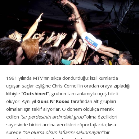
1991 yılında MTV’nin sıkça döndürdüğü; kızıl kumlarda
uçuşan saçlar eşliğine Chris Cornell’in oradan oraya zıpladığı
klibiyle “
Outshined
“, grubun tam anlamıyla uçuş bileti
oluyor. Aynı yıl
Guns N’ Roses
tarafından alt grupları
olmaları için teklif alıyorlar. O dönem oldukça merak
edilen
“sır perdesinin ardındaki grup”
olma özellikleri
sayesinde birbiri ardına verdikleri röportajlarda; kısa
sürede
“ne olursa olsun laflarını sakınmayan”
bir