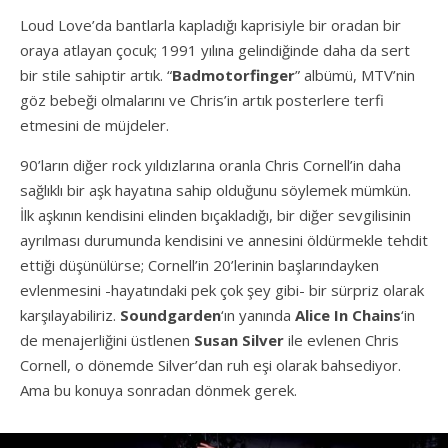
Loud Love’da bantlarla kapladığı kaprisiyle bir oradan bir
oraya atlayan çocuk; 1991 yılına gelindiğinde daha da sert
bir stile sahiptir artık. “
Badmotorfinger
” albümü, MTV’nin
göz bebeği olmalarını ve Chris’in artık posterlere terfi
etmesini de müjdeler.
90’ların diğer rock yıldızlarına oranla Chris Cornell’in daha
sağlıklı bir aşk hayatına sahip olduğunu söylemek mümkün.
İlk aşkının kendisini elinden bıçakladığı, bir diğer sevgilisinin
ayrılması durumunda kendisini ve annesini öldürmekle tehdit
ettiği düşünülürse; Cornell’in 20’lerinin başlarındayken
evlenmesini -hayatındaki pek çok şey gibi- bir sürpriz olarak
karşılayabiliriz.
Soundgarden
‘ın yanında
Alice In Chains
‘in
de menajerliğini üstlenen
Susan Silver
ile evlenen Chris
Cornell, o dönemde Silver’dan ruh eşi olarak bahsediyor.
Ama bu konuya sonradan dönmek gerek.