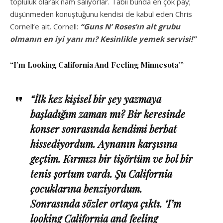
topluluk olarak nam salıyorlar. Tabii bunda en çok pay;
düşünmeden konuştuğunu kendisi de kabul eden Chris
Cornell’e ait. Cornell:
“Guns N’ Roses’ın alt grubu
olmanın en iyi yanı mı? Kesinlikle yemek servisi!”
“I’m Looking California And Feeling Minnesota’”
“İlk kez kişisel bir şey yazmaya
başladığım zaman mı? Bir keresinde
konser sonrasında kendimi berbat
hissediyordum. Aynanın karşısına
geçtim. Kırmızı bir tişörtüm ve bol bir
tenis şortum vardı. Şu California
çocuklarına benziyordum.
Sonrasında sözler ortaya çıktı. ‘I’m
looking California and feeling