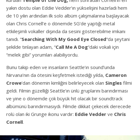
yakın dostu olan Eddie Vedder’ın yükselişini hazırladı hem
de 10 yılın ardından ilk solo albüm çalışmalarına başlayacak
olan Chris Cornell’e o dönemde SG’de yaptığı metal
etkileşimli vokaller dışında da sesini gösterebilme imkanı
tanıdı. “
Searching With My Good Eye Closed
“da şeytani
şekilde tınlayan adam, “
Call Me A Dog
“daki vokali için
“melek gibi” yorumları alabiliyordu.
Bunu takip eden ve insanların Seattle’ın sound’unda
Nirvana’nın da ötesini keşfetmek istediği yılda,
Cameron
Crowe
‘dan dönemin kimliğini belirleyecek olan
Singles
filmi
geldi. Filmin güzelliği Seattle’ın ünlü gruplarını barındırması
ve yine o dönemde çok büyük hit olacak bir soundtrack
albümünü barındırmasıydı. Filmde dikkat çekecek derecede
rolü olan iki Grunge ikonu vardır:
Eddie Vedder
ve
Chris
Cornell
.