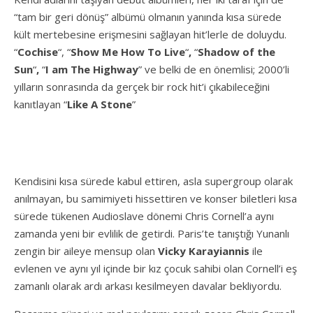
“tam bir geri dönüş” albümü olmanın yanında kısa sürede
kült mertebesine erişmesini sağlayan hit’lerle de doluydu.
“
Cochise
“,
“
Show Me How To Live
“
,
“
Shadow of the
Sun
“
,
“
I am The Highway
” ve belki de en önemlisi; 2000’li
yılların sonrasında da gerçek bir rock hit’i çıkabileceğini
kanıtlayan
“
Like A Stone
”
Kendisini kısa sürede kabul ettiren, asla supergroup olarak
anılmayan, bu samimiyeti hissettiren ve konser biletleri kısa
sürede tükenen Audioslave dönemi Chris Cornell’a aynı
zamanda yeni bir evlilik de getirdi. Paris’te tanıştığı Yunanlı
zengin bir aileye mensup olan
Vicky Karayiannis
ile
evlenen ve aynı yıl içinde bir kız çocuk sahibi olan Cornell’i eş
zamanlı olarak ardı arkası kesilmeyen davalar bekliyordu.