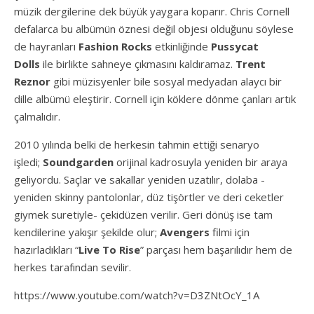
müzik dergilerine dek büyük yaygara koparır. Chris Cornell
defalarca bu albümün öznesi değil objesi olduğunu söylese
de hayranları
Fashion Rocks
etkinliğinde
Pussycat
Dolls
ile birlikte sahneye çıkmasını kaldıramaz.
Trent
Reznor
gibi müzisyenler bile sosyal medyadan alaycı bir
dille albümü eleştirir. Cornell için köklere dönme çanları artık
çalmalıdır.
2010 yılında belki de herkesin tahmin ettiği senaryo
işledi;
Soundgarden
orijinal kadrosuyla yeniden bir araya
geliyordu. Saçlar ve sakallar yeniden uzatılır, dolaba -
yeniden skinny pantolonlar, düz tişörtler ve deri ceketler
giymek suretiyle- çekidüzen verilir. Geri dönüş ise tam
kendilerine yakışır şekilde olur;
Avengers
filmi için
hazırladıkları “
Live To Rise
” parçası hem başarılıdır hem de
herkes tarafından sevilir.
https://www.youtube.com/watch?v=D3ZNtOcY_1A