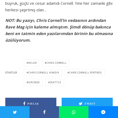
buyruk, güçlü ve cesur adamdı Cornell. Yine her zamanki gibi
herkesi şaşırtmış olan…
NOT: Bu yazıyı, Chris Cornell’in vedasının ardından
Rave Mag için kaleme almıştım. Şimdi dönüp bakınca
beni en tatmin eden yazılarımdan birinin bu olmasına
üzülüyorum.
90LAR
CHRIS CORNELL
ETIKETLER
CHRIS CORNELL KIMDIR
CHRIS CORNELL PORTRESI
GRUNGE
SEATTLE
PAYLAŞ
TWEET