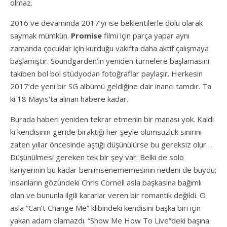
olmaz.
2016 ve devamında 2017’yi ise beklentilerle dolu olarak
saymak mümkün.
Promise
filmi için parça yapar aynı
zamanda çocuklar için kurduğu vakıfta daha aktif çalışmaya
başlamıştır. Soundgarden’ın yeniden turnelere başlamasını
takiben bol bol stüdyodan fotoğraflar paylaşır. Herkesin
2017’de yeni bir SG albümü geldiğine dair inancı tamdır. Ta
ki 18 Mayıs‘ta alınan habere kadar.
Burada haberi yeniden tekrar etmenin bir manası yok. Kaldı
ki kendisinin geride bıraktığı her şeyle ölümsüzlük sınırını
zaten yıllar öncesinde aştığı düşünülürse bu gereksiz olur…
Düşünülmesi gereken tek bir şey var. Belki de solo
kariyerinin bu kadar benimsenememesinin nedeni de buydu;
insanların gözündeki Chris Cornell asla başkasına bağımlı
olan ve bununla ilgili kararlar veren bir romantik değildi. O
asla “Can’t Change Me” klibindeki kendisini başka biri için
yakan adam olamazdı. “Show Me How To Live”deki başına