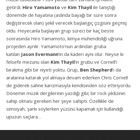
getirdi.
Hiro Yamamoto
ve
Kim Thayil
ile tanıştığı
dönemde de hayatına (aslında bayağı bir süre sonra
değiştirecek olan) şekil verecek başlangıç çizgisini geçmiş
oldu. Heyecanla başlayan grup süreci bir kaç beste
sonrasında Hiro Yamamoto, kimya mühendisliği uğruna
projeden ayrılır. Yamamoto’nun ardından gruba
katılan
Jason Evermann’
ın da kaderi aynı olur. Neyse ki
felsefe mezunu olan
Kim Thayil
‘in grubu ve Cornell’i
bırakma gibi bir niyeti yoktu. Grup,
Ben Shepherd
‘ı da
aralarına katarak yol almaya devam ederken Chris Cornell
de giderek sahne karizmasıyla kendisinden söz ettiriyordu.
Dönemin müzik dergilerinin yazdığı gibi; bir rock yıldızının
sahip olması gereken her şeye sahipti. Özellikle de
simsiyah, şarkı söylerken yüzünü kapamak için kullandığı
upuzun saçlara…