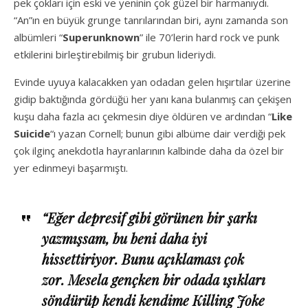
pek çokları için eski ve yeninin çok güzel bir harmanıydı.
“An”ın en büyük grunge tanrılarından biri, aynı zamanda son
albümleri “
Superunknown
” ile 70’lerin hard rock ve punk
etkilerini birleştirebilmiş bir grubun lideriydi.
Evinde uyuya kalacakken yan odadan gelen hışırtılar üzerine
gidip baktığında gördüğü her yanı kana bulanmış can çekişen
kuşu daha fazla acı çekmesin diye öldüren ve ardından “
Like
Suicide
“ı yazan Cornell; bunun gibi albüme dair verdiği pek
çok ilginç anekdotla hayranlarının kalbinde daha da özel bir
yer edinmeyi başarmıştı.
“Eğer depresif gibi görünen bir şarkı
yazmışsam, bu beni daha iyi
hissettiriyor. Bunu açıklaması çok
zor. Mesela gençken bir odada ışıkları
söndürüp kendi kendime Killing Joke