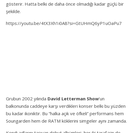
gösterir. Hatta belki de daha önce olmadığı kadar güçlü bir
şekilde.
https://youtu.be/4tX3Xh1i0A8?si=GtUHmQ6yP1uOaPu7
Grubun 2002 yılında
David Letterman Show
‘un
balkonunda caddeye karşı verdikleri konser belki bu yüzden
bu kadar ikoniktir. Bu “halka açık ve öfkeli” performans hem
Soungarden hem de RATM köklerini simgeler aynı zamanda.
Kendi adlarını taşıyan debut albümleri, her iki taraf için de