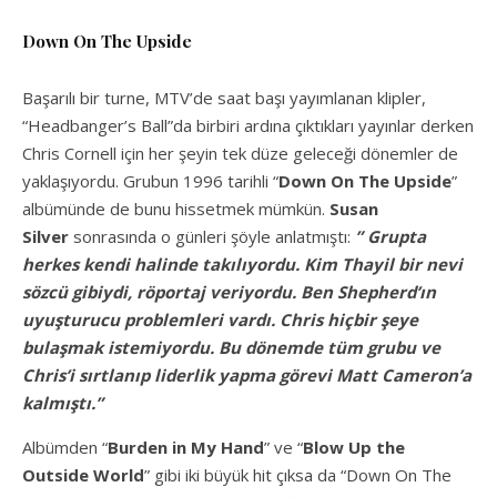
Down On The Upside
Başarılı bir turne, MTV’de saat başı yayımlanan klipler,
“Headbanger’s Ball”da birbiri ardına çıktıkları yayınlar derken
Chris Cornell için her şeyin tek düze geleceği dönemler de
yaklaşıyordu. Grubun 1996 tarihli “
Down On The Upside
”
albümünde de bunu hissetmek mümkün.
Susan
Silver
sonrasında o günleri şöyle anlatmıştı:
” Grupta
herkes kendi halinde takılıyordu. Kim Thayil bir nevi
sözcü gibiydi, röportaj veriyordu. Ben Shepherd’ın
uyuşturucu problemleri vardı. Chris hiçbir şeye
bulaşmak istemiyordu. Bu dönemde tüm grubu ve
Chris’i sırtlanıp liderlik yapma görevi Matt Cameron’a
kalmıştı.”
Albümden “
Burden in My Hand
” ve “
Blow Up the
Outside World
” gibi iki büyük hit çıksa da “Down On The