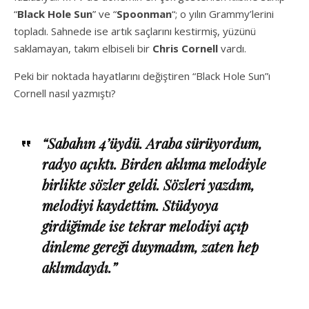
“
Black Hole Sun
” ve “
Spoonman
“; o yılın Grammy’lerini
topladı. Sahnede ise artık saçlarını kestirmiş, yüzünü
saklamayan, takım elbiseli bir
Chris Cornell
vardı.
Peki bir noktada hayatlarını değiştiren “Black Hole Sun”ı
Cornell nasıl yazmıştı?
“Sabahın 4’üydü. Araba sürüyordum,
radyo açıktı. Birden aklıma melodiyle
birlikte sözler geldi. Sözleri yazdım,
melodiyi kaydettim. Stüdyoya
girdiğimde ise tekrar melodiyi açıp
dinleme gereği duymadım, zaten hep
aklımdaydı.”