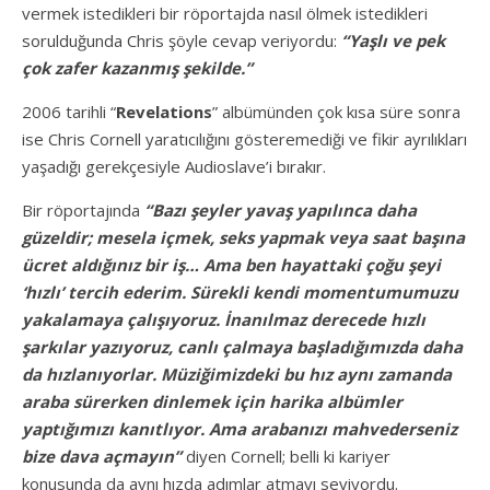
vermek istedikleri bir röportajda nasıl ölmek istedikleri
sorulduğunda Chris şöyle cevap veriyordu:
“Yaşlı ve pek
çok zafer kazanmış şekilde.”
2006 tarihli “
Revelations
” albümünden çok kısa süre sonra
ise Chris Cornell yaratıcılığını gösteremediği ve fikir ayrılıkları
yaşadığı gerekçesiyle Audioslave’i bırakır.
Bir röportajında
“Bazı şeyler yavaş yapılınca daha
güzeldir; mesela içmek, seks yapmak veya saat başına
ücret aldığınız bir iş… Ama ben hayattaki çoğu şeyi
‘hızlı’ tercih ederim. Sürekli kendi momentumumuzu
yakalamaya çalışıyoruz. İnanılmaz derecede hızlı
şarkılar yazıyoruz, canlı çalmaya başladığımızda daha
da hızlanıyorlar. Müziğimizdeki bu hız aynı zamanda
araba sürerken dinlemek için harika albümler
yaptığımızı kanıtlıyor. Ama arabanızı mahvederseniz
bize dava açmayın”
diyen Cornell; belli ki kariyer
konusunda da aynı hızda adımlar atmayı seviyordu.