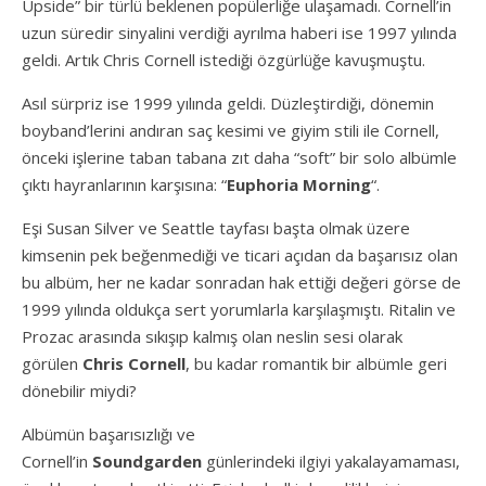
Upside” bir türlü beklenen popülerliğe ulaşamadı. Cornell’in
uzun süredir sinyalini verdiği ayrılma haberi ise 1997 yılında
geldi. Artık Chris Cornell istediği özgürlüğe kavuşmuştu.
Asıl sürpriz ise 1999 yılında geldi. Düzleştirdiği, dönemin
boyband’lerini andıran saç kesimi ve giyim stili ile Cornell,
önceki işlerine taban tabana zıt daha “soft” bir solo albümle
çıktı hayranlarının karşısına: “
Euphoria Morning
“.
Eşi Susan Silver ve Seattle tayfası başta olmak üzere
kimsenin pek beğenmediği ve ticari açıdan da başarısız olan
bu albüm, her ne kadar sonradan hak ettiği değeri görse de
1999 yılında oldukça sert yorumlarla karşılaşmıştı. Ritalin ve
Prozac arasında sıkışıp kalmış olan neslin sesi olarak
görülen
Chris Cornell
, bu kadar romantik bir albümle geri
dönebilir miydi?
Albümün başarısızlığı ve
Cornell’in
Soundgarden
günlerindeki ilgiyi yakalayamaması,