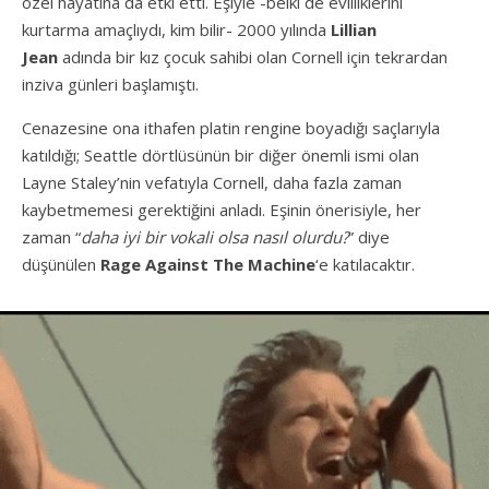
özel hayatına da etki etti. Eşiyle -belki de evliliklerini
kurtarma amaçlıydı, kim bilir- 2000 yılında
Lillian
Jean
adında bir kız çocuk sahibi olan Cornell için tekrardan
inziva günleri başlamıştı.
Cenazesine ona ithafen platin rengine boyadığı saçlarıyla
katıldığı; Seattle dörtlüsünün bir diğer önemli ismi olan
Layne Staley’nin vefatıyla Cornell, daha fazla zaman
kaybetmemesi gerektiğini anladı. Eşinin önerisiyle, her
zaman “
daha iyi bir vokali olsa nasıl olurdu?
” diye
düşünülen
Rage Against The Machine
‘e katılacaktır.