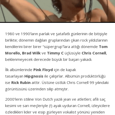
1980 ve 1990’ların parlak ve şatafatlı günlerinin de bitişiyle
birlikte; dönemin dağılan gruplarından çıkan rock yıldızlarının
kendilerini birer birer “süpergrup”lara attığı dönemde
Tom
Morello, Brad Wilk
ve
Timmy C
üçlüsüyle
Chris Cornell
,
beklenmeyecek derecede büyük bir başarı yakadı.
İlk albümlerinde
Pink Floyd
için de kapak
tasarlayan
Hipgnosis
ile çalışırlar. Albümün prodüktörlüğü
ise
Rick Rubin
aittir. Üstüne üstlük Chris Cornell 99 yılındaki
görüntüsünü üzerinden silip atmıştır.
2000’lerin stiline Von Dutch yazılı jean ve atletleri; afili saç
kesimi ve sarı meçleriyle (!) ayak uyduran Cornell, izleyicilere
özledikleri lider ve esip gürleyen vokalist yönünü yeniden