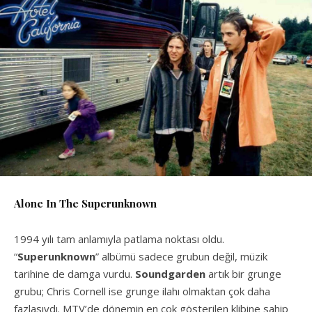
Alone In The Superunknown
1994 yılı tam anlamıyla patlama noktası oldu.
“
Superunknown
” albümü sadece grubun değil, müzik
tarihine de damga vurdu.
Soundgarden
artık bir grunge
grubu; Chris Cornell ise grunge ilahı olmaktan çok daha
fazlasıydı. MTV’de dönemin en çok gösterilen klibine sahip