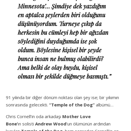
Minnesota’… Şimdiye dek yazdığım
en aptalca şeylerden biri olduğunu
düşünüyordum. Turneye çıkıp da
herkesin bu cümleyi hep bir ağızdan
söylediğini duyduğumda ise şok
oldum. Böylesine kişisel bir şeyde
bunca insan ne bulmuş olabilirdi?
Ama belki de olay buydu, kişisel
olması bir şekilde düğmeye basmıştı.”
91 yılında bir diğer dönüm noktası olan şey ise; bir yıkımın
sonrasında gelecekti.
“Temple of the Dog”
albümü…
Chris Cornell’in oda arkadaşı
Mother Love
Bone’
ın solisti
Andrew Wood
‘un ölümünün ardından
kurulan
Temple of the Dog,
hem sonradan Cornell’in en