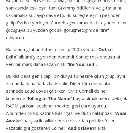
Boşanma süreci ve mal paylaşımı sancılı geçen Chris Cornell,
sonrasında eski eşini tüm Grammy ödüllerini ve gitarlarını
saklamakla suçlayıp dava etti. Bu süreçte eşinin peşinden
gidip Paris’e yerleşen Cornell, aynı zamanda ilk eşinden olan
çocuğuyla bu yüzden çok sık görüşmediğini de itiraf
ediyordu.
Bu sırada grubun tutan formulü, 2005 yılında “
Out of
Exile
” albümüyle yeniden denendi. Sonuç; rock endüstrisi
yeni bir marş daha kazanmıştı: “
Be Yourself
“.
Bu kez daha geniş çaplı bir dünya turnesine çıkan grup, aynı
zamanda daha da fazla risk alır. Diğer tüm elemanlar
sahnede Loud Love’ı çalarken; Chris Cornell de her
konserde “
Killing In The Name
” başta olmak üzere pek çok
RATM şarkısını seslendirmekten geri durmuyordu.
Albümden çıkan; Katrina Kasırgası ve Bush hakkındaki
“
Wide
Awake
” parçası ile yıllar sonra tekrardan politik sözler
yazabildiğini gösteren Cornell,
Audioslave
‘in artık