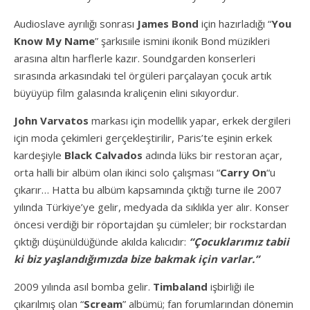
Audioslave ayrılığı sonrası
James Bond
için hazırladığı “
You
Know My Name
” şarkısıile ismini ikonik Bond müzikleri
arasına altın harflerle kazır. Soundgarden konserleri
sırasında arkasındaki tel örgüleri parçalayan çocuk artık
büyüyüp film galasında kraliçenin elini sıkıyordur.
John Varvatos
markası için modellik yapar, erkek dergileri
için moda çekimleri gerçekleştirilir, Paris’te eşinin erkek
kardeşiyle
Black Calvados
adında lüks bir restoran açar,
orta halli bir albüm olan ikinci solo çalışması “
Carry On
“u
çıkarır… Hatta bu albüm kapsamında çıktığı turne ile 2007
yılında Türkiye’ye gelir, medyada da sıklıkla yer alır. Konser
öncesi verdiği bir röportajdan şu cümleler; bir rockstardan
çıktığı düşünüldüğünde akılda kalıcıdır:
“Çocuklarımız tabii
ki biz yaşlandığımızda bize bakmak için varlar.”
2009 yılında asıl bomba gelir.
Timbaland
işbirliği ile
çıkarılmış olan
“
Scream
” albümü; fan forumlarından dönemin