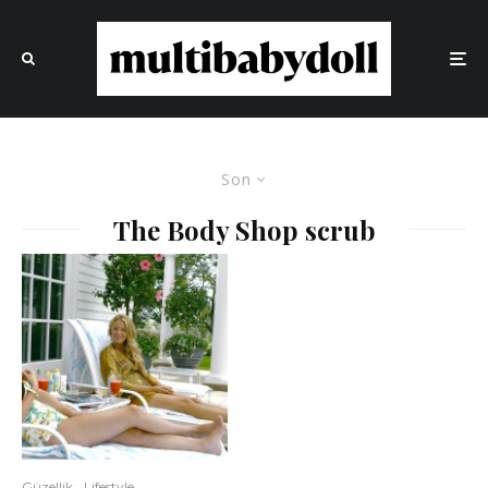
Son
The Body Shop scrub
Güzellik
Lifestyle