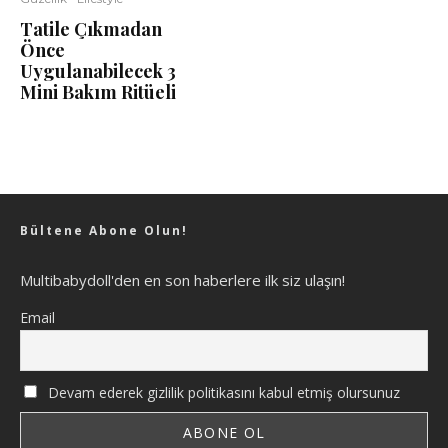
Tatile Çıkmadan
Önce
Uygulanabilecek 3
Mini Bakım Ritüeli
Bültene Abone Olun!
Multibabydoll'den en son haberlere ilk siz ulaşın!
Email
Devam ederek gizlilik politikasını kabul etmiş olursunuz