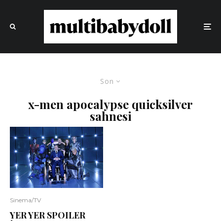
Son
x-men apocalypse quicksilver
sahnesi
Sinema/TV
YER YER SPOILER