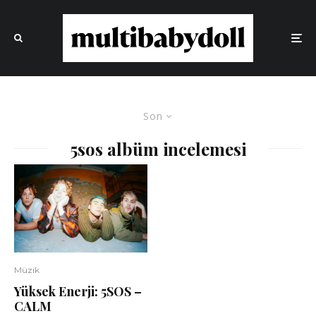
Son
5sos albüm incelemesi
Müzik
Yüksek Enerji: 5SOS –
CALM