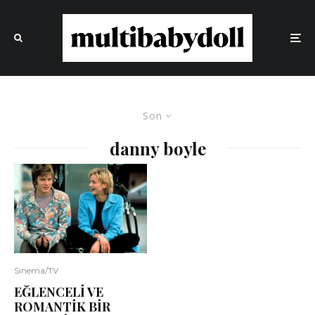
Son
danny boyle
Sinema/TV
EĞLENCELİ VE
ROMANTİK BİR