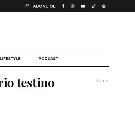
ABONE OL
LIFESTYLE
PODCAST
io testino
Son