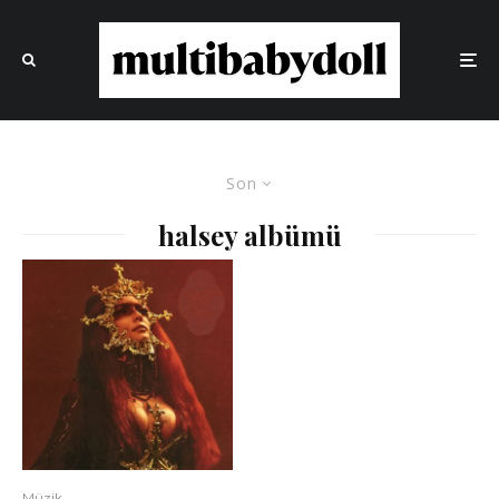
Son
halsey albümü
Müzik