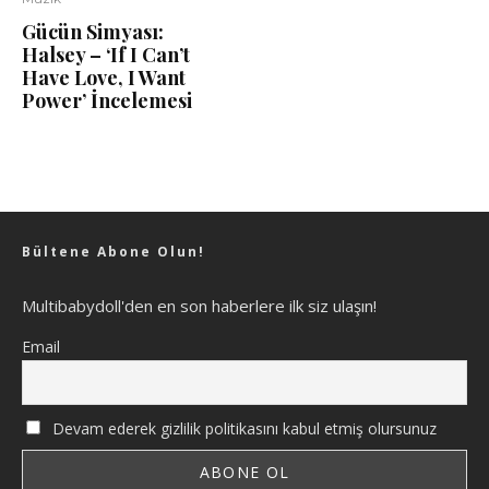
Gücün Simyası:
Halsey – ‘If I Can’t
Have Love, I Want
Power’ İncelemesi
Bültene Abone Olun!
Multibabydoll'den en son haberlere ilk siz ulaşın!
Email
Devam ederek gizlilik politikasını kabul etmiş olursunuz