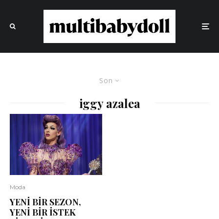
Son
iggy azalea
Moda
YENİ BİR SEZON,
YENİ BİR İSTEK