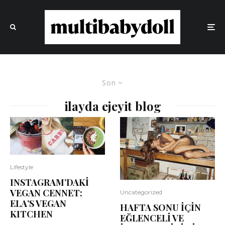
Son
ilayda ejeyit blog
Lifestyle
INSTAGRAM’DAKİ
VEGAN CENNET:
Uncategorized
ELA’S VEGAN
HAFTA SONU İÇİN
KITCHEN
EĞLENCELİ VE