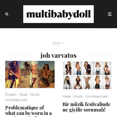
Son
joh varvatos
English
Moda
Müzik
Moda
Müzik
Uncategorized
Uncategorized
Bir müzik festivalinde
Problematique of
ne giyilir sorunsalı!
what can be worn in a