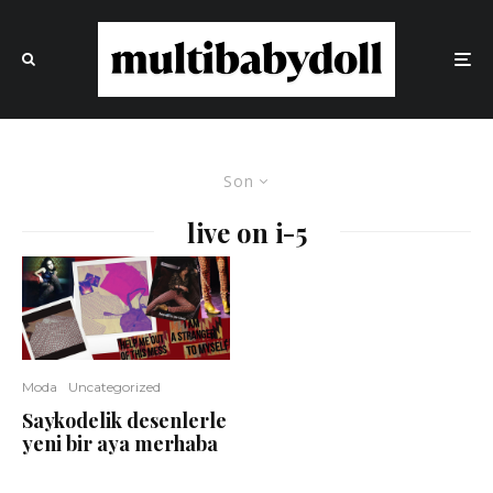
Son
live on i-5
Moda
Uncategorized
Saykodelik desenlerle
yeni bir aya merhaba