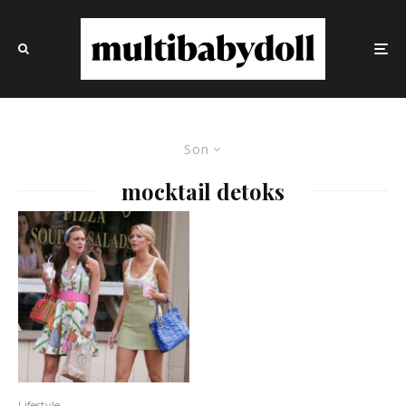
Son
mocktail detoks
Lifestyle