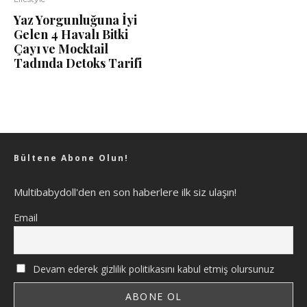
Yaz Yorgunluğuna İyi
Gelen 4 Havalı Bitki
Çayı ve Mocktail
Tadında Detoks Tarifi
Bültene Abone Olun!
Multibabydoll'den en son haberlere ilk siz ulaşın!
Email
Devam ederek gizlilik politikasını kabul etmiş olursunuz