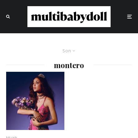
Son
montero
Müzik