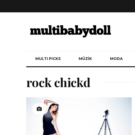
MULTI PICKS
MÜZİK
MODA
rock chickd