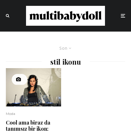
Son
stil ikonu
Moda
Cool ama biraz da
tanımsız bir ikon: