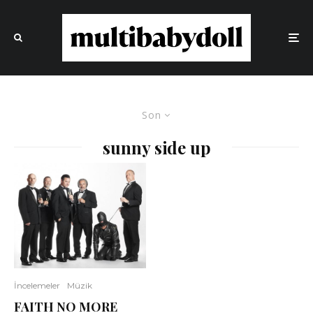
Son
sunny side up
İncelemeler
Müzik
FAITH NO MORE