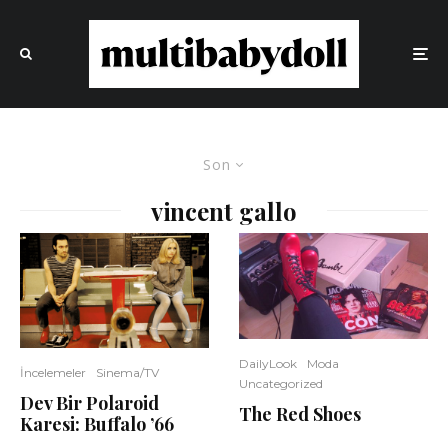
Son
vincent gallo
DailyLook
Moda
İncelemeler
Sinema/TV
Uncategorized
Dev Bir Polaroid
The Red Shoes
Karesi: Buffalo ’66