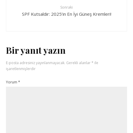
Sonraki
SPF Kutsaldır: 2025’in En İyi Güneş Kremleri!
Bir yanıt yazın
E-posta adresiniz yayınlanmayacak.
Gerekli alanlar
*
ile
işaretlenmişlerdir
Yorum
*