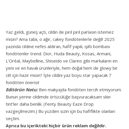
Yaz geldi, güneş açtı, cildin de pırıl pırıl parlasın istemez
misin? Ama tabii, o ağır, cakey fondötenlerle değil! 2025
yazında cildine nefes aldıran, hafif yapılı, ışıltı bombası
fondötenler trend. Dior, Huda Beauty, Kosas, Armani,
L’Oréal, Maybelline, Shiseido ve Clarins gibi markaların en
yeni ve en havalı ürünleriyle, hem doğal hem de glowy bir
cilt için hazır mısın? İşte cildini yaz boyu star yapacak 7
fondöten önerisi!
Editörün Notu:
Ben makyajda fondöten tercih etmiyorum.
Bunun yerine cildimde örtücülüğe başvuracaksam skin
tint’ler daha benlik. (Fenty Beauty Eaze Drop
vazgeçilmezim.) Bu yüzden sizin için bu hafiflikte olanları
seçtim.
Ayrıca bu içerikteki hiçbir ürün reklam değildir.