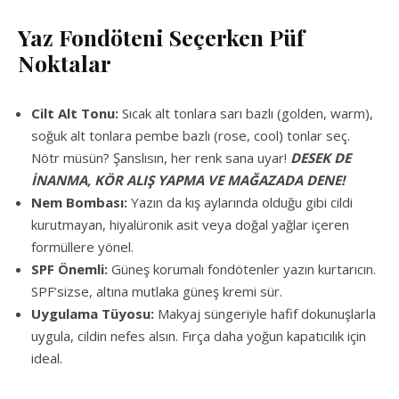
Yaz Fondöteni Seçerken Püf
Noktalar
Cilt Alt Tonu:
Sıcak alt tonlara sarı bazlı (golden, warm),
soğuk alt tonlara pembe bazlı (rose, cool) tonlar seç.
Nötr müsün? Şanslısın, her renk sana uyar!
DESEK DE
İNANMA, KÖR ALIŞ YAPMA VE MAĞAZADA DENE!
Nem Bombası:
Yazın da kış aylarında olduğu gibi cildi
kurutmayan, hiyalüronik asit veya doğal yağlar içeren
formüllere yönel.
SPF Önemli:
Güneş korumalı fondötenler yazın kurtarıcın.
SPF’sizse, altına mutlaka güneş kremi sür.
Uygulama Tüyosu:
Makyaj süngeriyle hafif dokunuşlarla
uygula, cildin nefes alsın. Fırça daha yoğun kapatıcılık için
ideal.