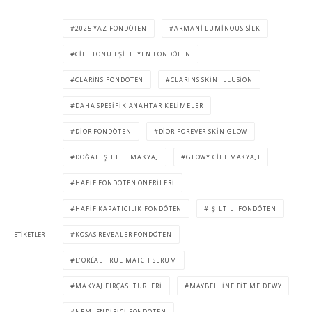
2025 YAZ FONDÖTEN
ARMANI LUMINOUS SILK
CILT TONU EŞITLEYEN FONDÖTEN
CLARINS FONDÖTEN
CLARINS SKIN ILLUSION
DAHA SPESIFIK ANAHTAR KELIMELER
DIOR FONDÖTEN
DIOR FOREVER SKIN GLOW
DOĞAL IŞILTILI MAKYAJ
GLOWY CILT MAKYAJI
HAFIF FONDÖTEN ÖNERILERI
HAFIF KAPATICILIK FONDÖTEN
IŞILTILI FONDÖTEN
ETIKETLER
KOSAS REVEALER FONDÖTEN
L’ORÉAL TRUE MATCH SERUM
MAKYAJ FIRÇASI TÜRLERI
MAYBELLINE FIT ME DEWY
NEMLENDIRICI FONDÖTEN