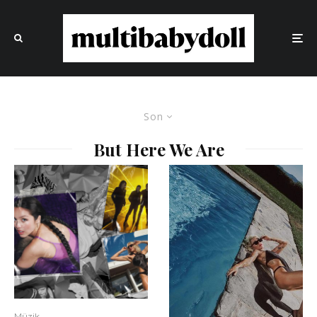
Son
But Here We Are
Müzik