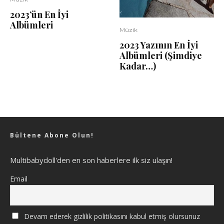
2023’ün En İyi
Albümleri
Müzik
2023 Yazının En İyi
Albümleri (Şimdiye
Kadar…)
Bültene Abone Olun!
Multibabydoll'den en son haberlere ilk siz ulaşın!
Email
Devam ederek gizlilik politikasını kabul etmiş olursunuz