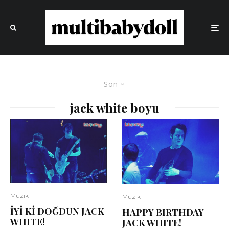
Son
jack white boyu
Müzik
Müzik
İYİ Kİ DOĞDUN JACK
HAPPY BIRTHDAY
WHITE!
JACK WHITE!