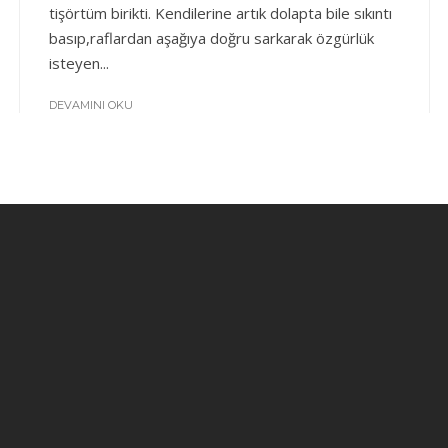
tişörtüm birikti. Kendilerine artık dolapta bile sıkıntı
basıp,raflardan aşağıya doğru sarkarak özgürlük
isteyen...
DEVAMINI OKU