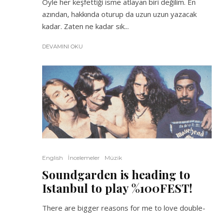
Öyle her keşfettiği isme atlayan biri değilim. En
azından, hakkında oturup da uzun uzun yazacak
kadar. Zaten ne kadar sık...
DEVAMINI OKU
English
İncelemeler
Müzik
Soundgarden is heading to
Istanbul to play %100FEST!
There are bigger reasons for me to love double-