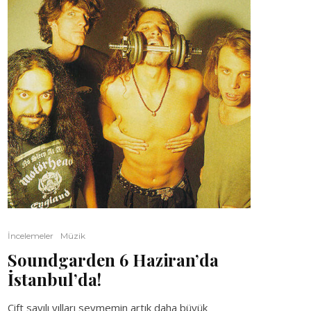
İncelemeler
Müzik
Soundgarden 6 Haziran’da
İstanbul’da!
Çift sayılı yılları sevmemin artık daha büyük