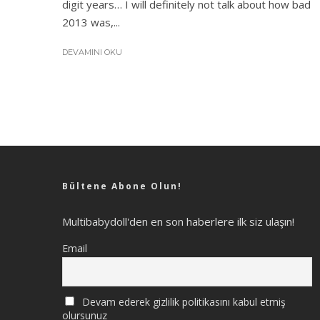
digit years… I will definitely not talk about how bad
2013 was,...
DEVAMINI OKU
Bültene Abone Olun!
Multibabydoll'den en son haberlere ilk siz ulaşın!
Email
Devam ederek gizlilik politikasını kabul etmiş
olursunuz