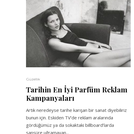
Güzellik
Tarihin En İyi Parfüm Reklam
Kampanyaları
Artık neredeyse tarihe karışan bir sanat diyebiliriz
bunun için. Eskiden TV’de reklam aralarında
gördüğümüz ya da sokaktaki billboard’larda
sansüre uğramayan...