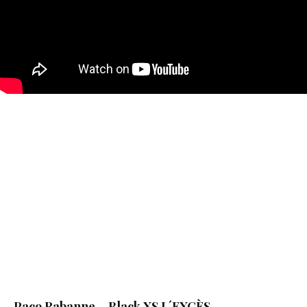
Paco Rabanne – Black XS L´EXCÈS