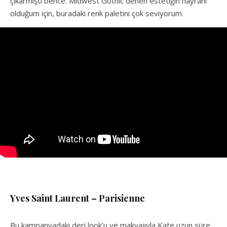
çıkarmıştı bence. Midwest Gothic denen estetiğin hayranı
olduğum için, buradaki renk paletini çok seviyorum.
Yves Saint Laurent – Parisienne
Bu kampanyadaki deri look’u ve makyajıyla Kate uzun süre