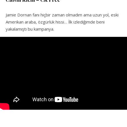
Jamie Dornan fanı hiçbir zaman olmadım ama uzun yol, eski
Amerikan araba, özgürlük hissi… İlk izlediğimde beni
yakalamıştı bu kampanya.