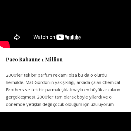
Paco Rabanne 1 Million
2000’ler tek bir parfüm reklamı olsa bu da o olurdu
herhalde. Mat Gordon’ın yakışıklılığı, arkada çalan Chemical
Brothers ve tek bir parmak şıklatmayla en büyük arzuların
gerçekleşmesi. 2000’ler tam olarak böyle yıllardı ve o
dönemde yetişkin değil çocuk olduğum için üzülüyorum.