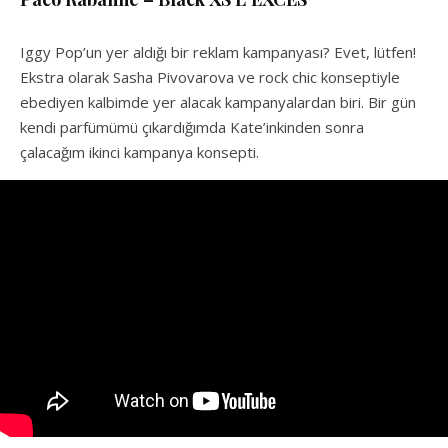
Iggy Pop’un yer aldığı bir reklam kampanyası? Evet, lütfen!
Ekstra olarak Sasha Pivovarova ve rock chic konseptiyle
ebediyen kalbimde yer alacak kampanyalardan biri. Bir gün
kendi parfümümü çıkardığımda Kate’inkinden sonra
çalacağım ikinci kampanya konsepti.