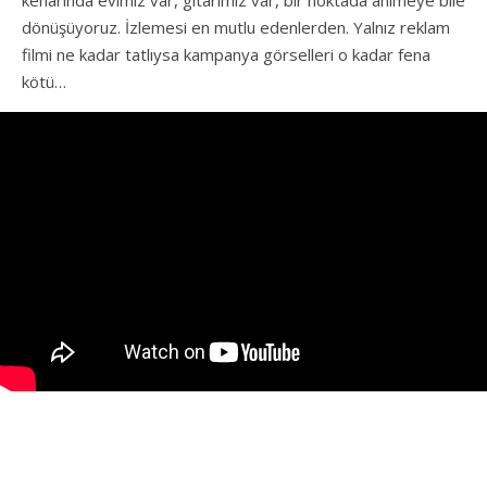
kenarında evimiz var, gitarımız var, bir noktada animeye bile
dönüşüyoruz. İzlemesi en mutlu edenlerden. Yalnız reklam
filmi ne kadar tatlıysa kampanya görselleri o kadar fena
kötü…