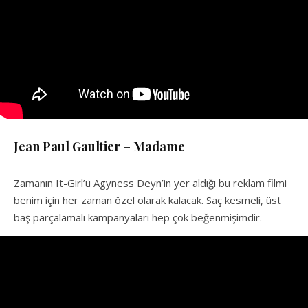
Jean Paul Gaultier – Madame
Zamanın It-Girl’ü Agyness Deyn’in yer aldığı bu reklam filmi
benim için her zaman özel olarak kalacak. Saç kesmeli, üst
baş parçalamalı kampanyaları hep çok beğenmişimdir.