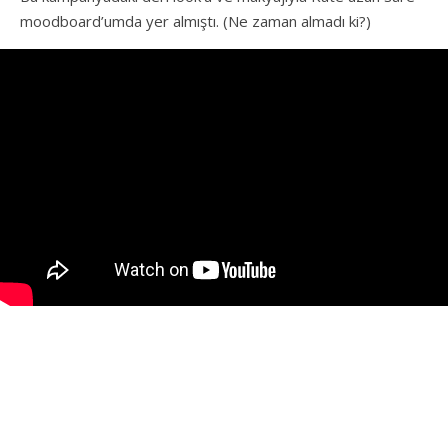
moodboard’umda yer almıştı. (Ne zaman almadı ki?)