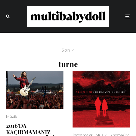
Son
turne
Müzik
2016’DA
KAÇIRMAMANIZ
İncelemeler
Müzik
Sinema/TV