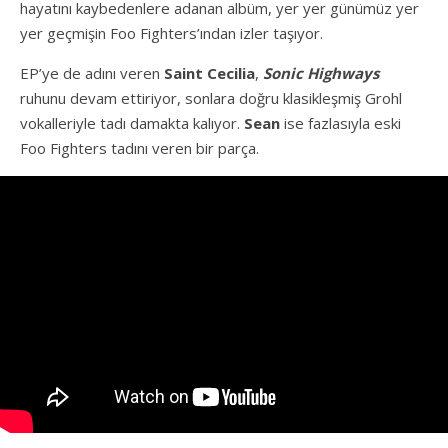
hayatını kaybedenlere adanan albüm, yer yer günümüz yer
yer geçmişin Foo Fighters’ından izler taşıyor.
EP’ye de adını veren
Saint Cecilia
,
Sonic Highways
ruhunu devam ettiriyor, sonlara doğru klasikleşmiş Grohl
vokalleriyle tadı damakta kalıyor.
Sean
ise fazlasıyla eski
Foo Fighters tadını veren bir parça.