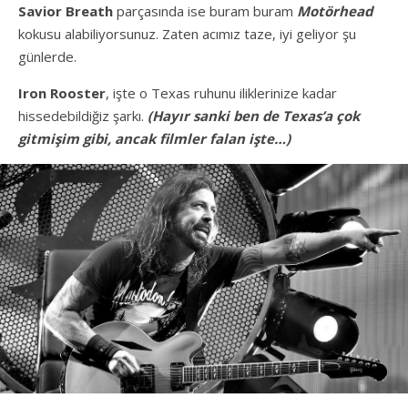
Savior Breath
parçasında ise buram buram
Motörhead
kokusu alabiliyorsunuz. Zaten acımız taze, iyi geliyor şu
günlerde.
Iron Rooster
, işte o Texas ruhunu iliklerinize kadar
hissedebildiğiz şarkı.
(Hayır sanki ben de Texas’a çok
gitmişim gibi, ancak filmler falan işte…)