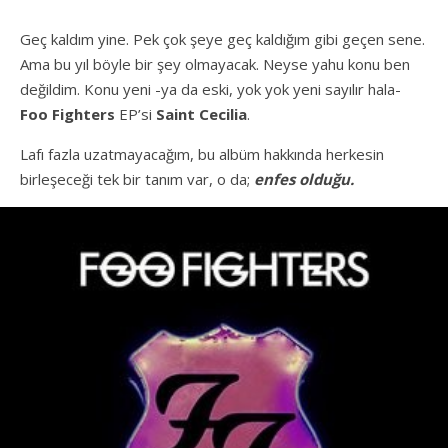
Geç kaldım yine. Pek çok şeye geç kaldığım gibi geçen sene.
Ama bu yıl böyle bir şey olmayacak. Neyse yahu konu ben
değildim. Konu yeni -ya da eski, yok yok yeni sayılır hala-
Foo Fighters
EP’si
Saint Cecilia
.
Lafı fazla uzatmayacağım, bu albüm hakkında herkesin
birleşeceği tek bir tanım var, o da;
enfes olduğu.