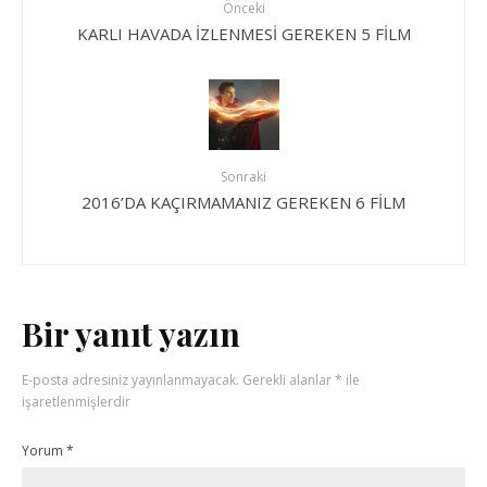
Önceki
KARLI HAVADA İZLENMESİ GEREKEN 5 FİLM
Sonraki
2016’DA KAÇIRMAMANIZ GEREKEN 6 FİLM
Bir yanıt yazın
E-posta adresiniz yayınlanmayacak.
Gerekli alanlar
*
ile
işaretlenmişlerdir
Yorum
*