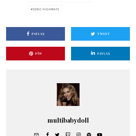
SONIC HIGHWAYS
PAYLAŞ
TWEET
PIN
PAYLAŞ
multibabydoll