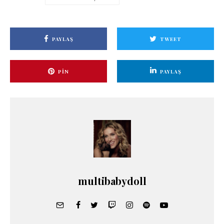
PAYLAŞ
TWEET
PIN
PAYLAŞ
multibabydoll