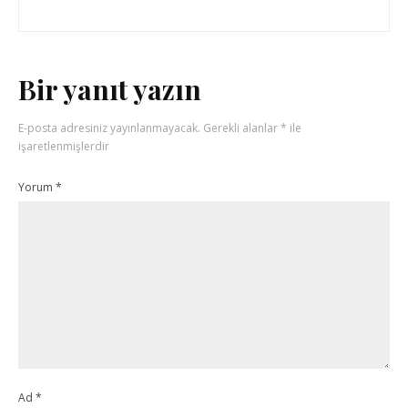
Bir yanıt yazın
E-posta adresiniz yayınlanmayacak.
Gerekli alanlar
*
ile
işaretlenmişlerdir
Yorum
*
Ad
*