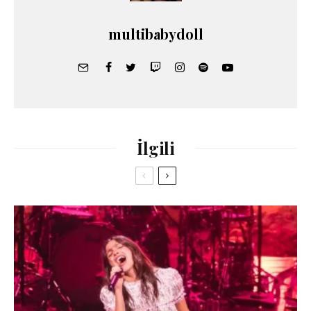
multibabydoll
İlgili