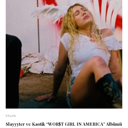
Müzik
Slayyyter ve Kaotik “WOR$T GIRL IN AMERICA” Albümü