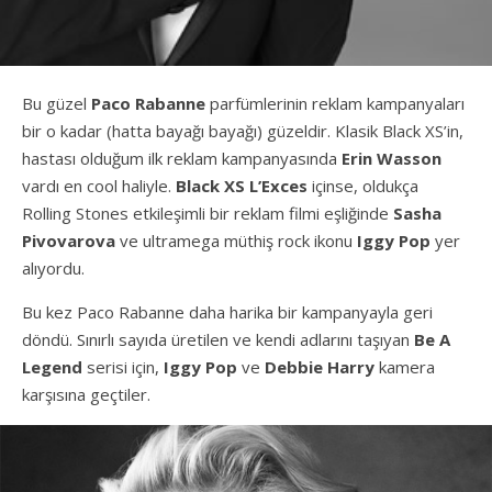
Bu güzel
Paco Rabanne
parfümlerinin reklam kampanyaları
bir o kadar (hatta bayağı bayağı) güzeldir. Klasik Black XS’in,
hastası olduğum ilk reklam kampanyasında
Erin Wasson
vardı en cool haliyle.
Black XS L’Exces
içinse, oldukça
Rolling Stones etkileşimli bir reklam filmi eşliğinde
Sasha
Pivovarova
ve ultramega müthiş rock ikonu
Iggy Pop
yer
alıyordu.
Bu kez Paco Rabanne daha harika bir kampanyayla geri
döndü. Sınırlı sayıda üretilen ve kendi adlarını taşıyan
Be A
Legend
serisi için,
Iggy Pop
ve
Debbie Harry
kamera
karşısına geçtiler.