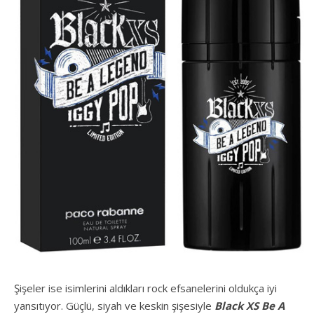
Şişeler ise isimlerini aldıkları rock efsanelerini oldukça iyi
yansıtıyor. Güçlü, siyah ve keskin şişesiyle
Black XS Be A