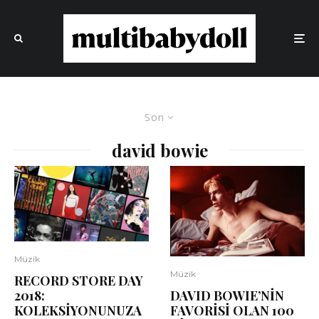
Son
david bowie
Müzik
Müzik
RECORD STORE DAY
DAVID BOWIE’NİN
2018:
FAVORİSİ OLAN 100
KOLEKSİYONUNUZA