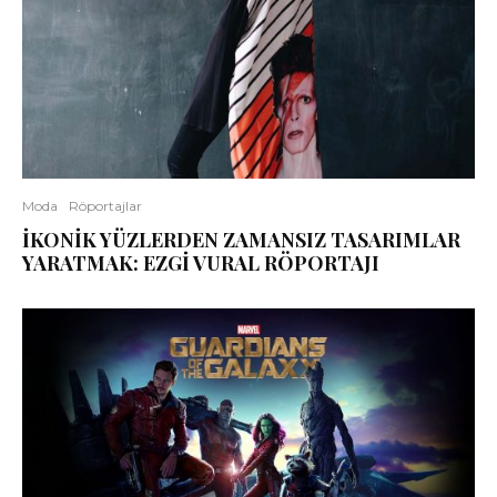
Moda
Röportajlar
İKONİK YÜZLERDEN ZAMANSIZ TASARIMLAR
YARATMAK: EZGİ VURAL RÖPORTAJI