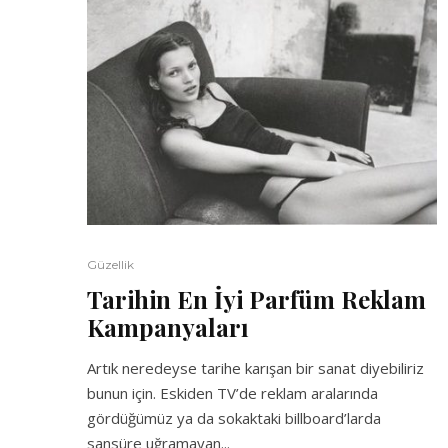
Güzellik
Tarihin En İyi Parfüm Reklam
Kampanyaları
Artık neredeyse tarihe karışan bir sanat diyebiliriz
bunun için. Eskiden TV’de reklam aralarında
gördüğümüz ya da sokaktaki billboard’larda
sansüre uğramayan...