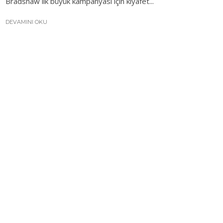
Bradshaw ilk büyük kampanyası için kıyafet...
DEVAMINI OKU