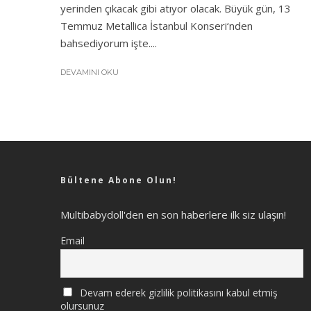
yerinden çıkacak gibi atıyor olacak. Büyük gün, 13
Temmuz Metallica İstanbul Konseri‘nden
bahsediyorum işte....
DEVAMINI OKU
Bültene Abone Olun!
Multibabydoll'den en son haberlere ilk siz ulaşın!
Email
Devam ederek gizlilik politikasını kabul etmiş
olursunuz